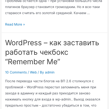
Проблема остается одна – при установки большОго числа
плагинов браузер становится громоздким. Но я все-таки
стараюся считать его золотой срединой. Качаем …
Вышел
Read More »
Firefox
3.0.4
WordPress – как заставить
работать чекбокс
“Remember Me”
10 Comments
/
Web
/ By
admin
После перевода части блогов на ВП 2.6 столкнулся с
проблемой – WordPress перестал запоминать меня при
заходе в админку и каждый раз приходится заново
нажимать кнопку для входа в wp-admin.. Выход оказался
предельно простым – достаточно убедиться в том, что