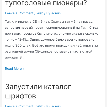
тупоголовые пионеры?
Leave a Comment
/
Web
/ By
admin
Так или иначе, в СЕ я 6 лет. Скажем так – 6 лет назад я
запустил первый проект, ориентированный на Гугл. С тех
пор таких проектов было много.. сложно сказать сколько
точно – 12-15… Одних доменов было зарегистрировано
около 300 штук. Всё это время приходится наблюдать за
эволюцией армии СЕ-шников, оставаясь частью этой
армады. В …
SE
Read More »
оптимизаторы
–
Запустили каталог
тупоголовые
пионеры?
шрифтов
Leave a Comment
/
Web
/ By
admin