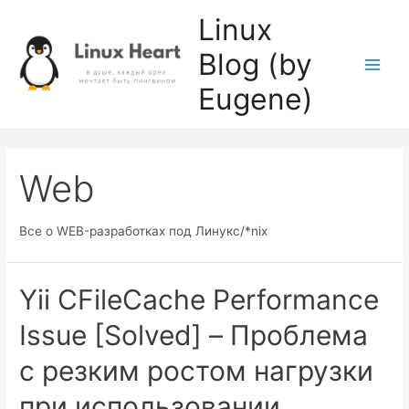
Skip
Linux
to
Blog (by
content
Main
Eugene)
Men
Web
Все о WEB-разработках под Линукс/*nix
Yii CFileCache Performance
Issue [Solved] – Проблема
с резким ростом нагрузки
при использовании