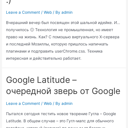
Leave a Comment
/
Web
/ By
admin
Вчерашний вечер был посвящен этой шальной идейке. И…
получилось 🙂 Технология не промышленная, но имеет
право на жизнь. Как? С помошью виртуального Х-сервера
и последней Мозиллы, которую пришлось напичкать
плагинами и подправить userChrome.css. Техника
интересная и действительно работает.
Google Latitude –
очередной зверь от Google
Leave a Comment
/
Web
/ By
admin
Пытался сегодня тестить новое творение Гугла – Google
Latitude. В общем случае – это Гугл-мапс для обычного
телефона, который (видимо) по данным от базовых