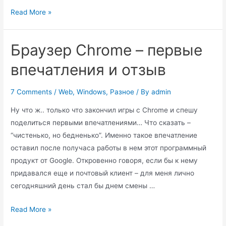
Прикрутил
Read More »
к
блогу
Браузер Chrome – первые
авторизацию
по
впечатления и отзыв
OpenID
7 Comments
/
Web
,
Windows
,
Разное
/ By
admin
Ну что ж.. только что закончил игры с Chrome и спешу
поделиться первыми впечатлениями… Что сказать –
“чистенько, но бедненько”. Именно такое впечатление
оставил после получаса работы в нем этот программный
продукт от Google. Откровенно говоря, если бы к нему
придавался еще и почтовый клиент – для меня лично
сегодняшний день стал бы днем смены …
Браузер
Read More »
Chrome