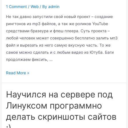
1 Comment
/
Web
/ By
admin
Не так давно запустили свой новый проект – создание
рингтонов из mp3 файлов, а так же роликов YouTube
средствами бразеура и флеш плеера. Суть проекта –
любой человек может совершенно бесплатно залить мп3
файл и вырезать из него самую вкусную часть. То же
самое можно сделать и с любым видео из Ютуба. Баги
продолжаем фиксить, …
Создай
Read More »
свой
рингтон
Научился на сервере под
онлайн!
Линуксом программно
делать скриншоты сайтов
:)