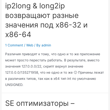
ip2long & long2ip
Issue
[Solved]
возвращают разные
–
значения под x86-32 и
Проблема
с
x86-64
резким
ростом
1 Comment
/
Web
/ By
admin
нагрузки
Различия приводят к тому, что одно и то же приложение
при
может просто перестать работать. В результате, вместо
использовании
значения 127.0.0.0/22, скрипт вернул значение
CFileCache
127.0.0.0/135271958, что не одно и то же 🙂 Причины лежат
во
в различиях типов, так как в x64 тип int по умолчанию
фреймворке
UNSIGNED.
Yii
SE оптимизаторы –