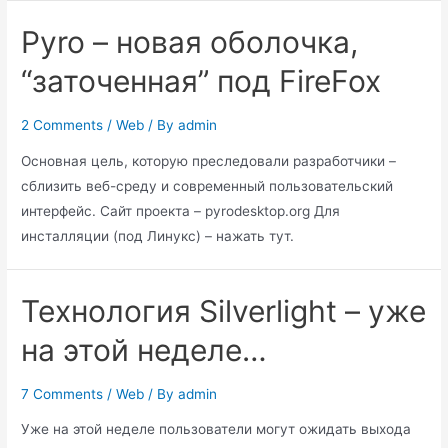
–
Pyro – новая оболочка,
первые
впечатления
“заточенная” под FireFox
и
отзыв
2 Comments
/
Web
/ By
admin
Основная цель, которую преследовали разработчики –
сблизить веб-среду и современный пользовательский
интерфейс. Сайт проекта – pyrodesktop.org Для
инсталляции (под Линукс) – нажать тут.
Технология Silverlight – уже
на этой неделе…
7 Comments
/
Web
/ By
admin
Уже на этой неделе пользователи могут ожидать выхода