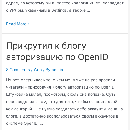
адрес, по которому вы пытаетесь залогиниться, совпадает
с УРЛом, указанным в Settings, а так же …
WordPress
Read More »
–
как
Прикрутил к блогу
заставить
работать
авторизацию по OpenID
чекбокс
“Remember
8 Comments
/
Web
/ By
admin
Me”
Ну вот, свершилось то, о чем меня уже не раз просили
читатели – присобачил к блогу авторизацию по OpenID.
Штуковина милая, посмотрим, сколь она полезна. Суть
нововведения в том, что для того, что бы оставить свой
комментарий – не нужно создавать себе аккаунт у меня на
блоге, а достаточно воспользоваться своим аккаунтов в
системе OpenID, …