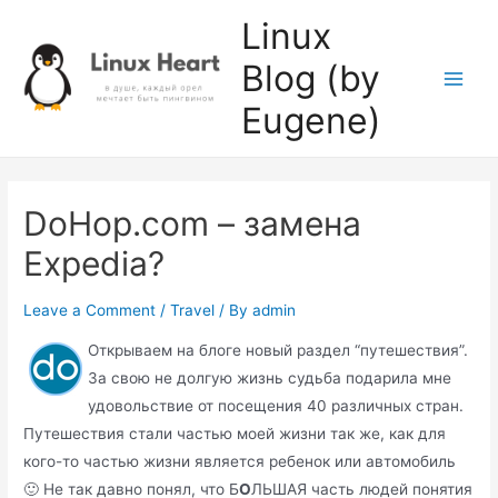
Skip
Linux
to
Blog (by
content
Main
Eugene)
Men
DoHop.com – замена
Expedia?
Leave a Comment
/
Travel
/ By
admin
Открываем на блоге новый раздел “путешествия”.
За свою не долгую жизнь судьба подарила мне
удовольствие от посещения 40 различных стран.
Путешествия стали частью моей жизни так же, как для
кого-то частью жизни является ребенок или автомобиль
🙂 Не так давно понял, что Б
О
ЛЬШАЯ часть людей понятия