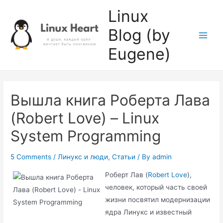
Skip
Linux
to
Blog (by
content
Main
Eugene)
Men
Вышла книга Роберта Лава
(Robert Love) – Linux
System Programming
5 Comments
/
Линукс и люди
,
Статьи
/ By
admin
Роберт Лав (
Robert Love
),
человек, который часть своей
жизни посвятил модернизации
ядра Линукс и известный