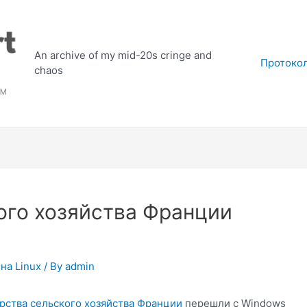
An archive of my mid-20s cringe and
Протоко
chaos
ого хозяйства Франции
на Linux
/ By
admin
рства сельского хозяйства Франции
перешли с Windows