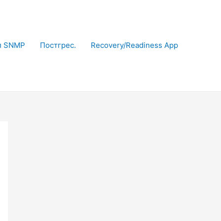
л SNMP
Постгрес.
Recovery/Readiness App