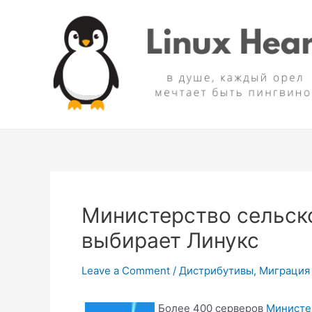
Skip
to
content
Министерство сельск
выбирает Линукс
Leave a Comment
/
Дистрибутивы
,
Миграция 
Более 400 серверов
Министе