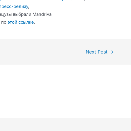
пресс-релизу
,
нцузы выбрали Mandriva.
е по
этой ссылке
.
Next Post
→