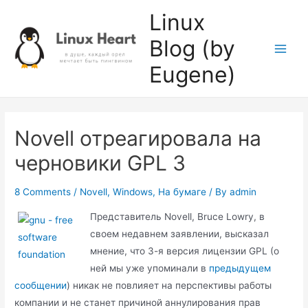
Skip
Linux
to
Blog (by
content
Main
Eugene)
Men
Novell отреагировала на
черновики GPL 3
8 Comments
/
Novell
,
Windows
,
На бумаге
/ By
admin
Представитель Novell, Bruce Lowry, в
своем недавнем заявлении, высказал
мнение, что 3-я версия лицензии GPL (о
ней мы уже упоминали в
предыдущем
сообщении
) никак не повлияет на перспективы работы
компании и не станет причиной аннулирования прав