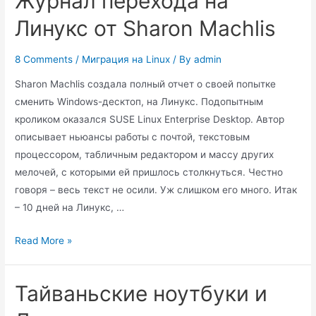
Журнал перехода на
Линукс от Sharon Machlis
8 Comments
/
Миграция на Linux
/ By
admin
Sharon Machlis создала полный отчет о своей попытке
сменить Windows-десктоп, на Линукс. Подопытным
кроликом оказался SUSE Linux Enterprise Desktop. Автор
описывает ньюансы работы с почтой, текстовым
процессором, табличным редактором и массу других
мелочей, с которыми ей пришлось столкнуться. Честно
говоря – весь текст не осили. Уж слишком его много. Итак
– 10 дней на Линукс, …
Журнал
Read More »
перехода
на
Тайваньские ноутбуки и
Линукс
от