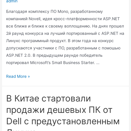
admin
Благодаря комплексу ПО Mono, разработанному
компанией Novell, идея кросс-платформенности ASP.NET
все ближе и ближе к своему воплощению. На днях прошел
2й раунд конкурса на лучший портированный с ASP.NET на
Линукс программный продукт. В этом года на конкурс
допускаются участники с ПО, разработанным с помошью
ASP.NET 2.0. В предыдущем раунде победитель
портировал Microsoft’s Small Business Starter. …
Кросс-
Read More »
платформенный
ASP.NET
В Китае стартовали
становится
реальностью
продажи дешевых ПК от
Dell с предустановленным