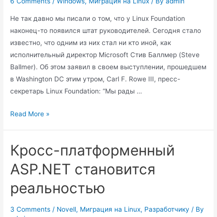
6 Comments
/
Windows
,
Миграция на Linux
/ By
admin
Не так давно мы писали о том, что у Linux Foundation
наконец-то появился штат руководителей. Сегодня стало
известно, что одним из них стал ни кто иной, как
исполнительный директор Microsoft Стив Баллмер (Steve
Ballmer). Об этом заявил в своем выступлении, прошедшем
в Washington DC этим утром, Carl F. Rowe III, пресс-
секретарь Linux Foundation: “Мы рады …
Стив
Read More »
Баллмер
–
Кросс-платформенный
один
из
ASP.NET становится
руководителей
реальностью
Linux
Foundation
3 Comments
/
Novell
,
Миграция на Linux
,
Разработчику
/ By