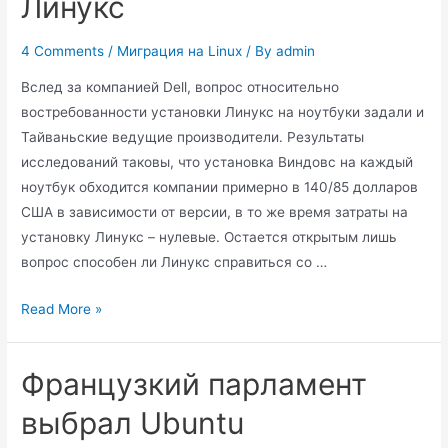
Линукс
Sharon
Machlis
4 Comments
/
Миграция на Linux
/ By
admin
Вслед за компанией Dell, вопрос относительно
востребованности установки Линукс на ноутбуки задали и
Тайваньские ведущие производители. Результаты
исследований таковы, что установка Виндовс на каждый
ноутбук обходится компании примерно в 140/85 долларов
США в зависимости от версии, в то же время затраты на
установку Линукс – нулевые. Остается открытым лишь
вопрос способен ли Линукс справиться со …
Тайваньские
Read More »
ноутбуки
и
Французкий парламент
Линукс
выбрал Ubuntu