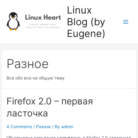
Skip
Linux
to
Blog (by
content
Main
Eugene)
Men
Разное
Все обо все на общую тему
Firefox 2.0 – первая
ласточка
4 Comments
/
Разное
/ By
admin
Обнаружена серьезная уязвимость в Firefox 2.0 связанная