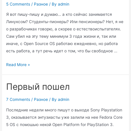
5 Comments
/
Разное
/ By
admin
Я вот пишу-пишу и думаю… а кто сейчас занимается
Линуксом? Студенты-пионеры? Или пенсионеры? Нет, я не
о разрабочиках говорю, а скорее о естествоиспытателях.
Сам убил на эту тему минимум 3 года жизни и, так или
иначе, с Open Source OS работаю ежедневно, но работа
есть работа, а тут речь идет о том, что бы свободное …
Зачем
Read More »
все
это?
Первый пошел
7 Comments
/
Разное
/ By
admin
Последние недели много пишут о выходе Sony Playstation
3, оказывается энтузиасты уже залили на нее Fedora Core
5 OS с помошью некой Open Platform for PlayStation 3.