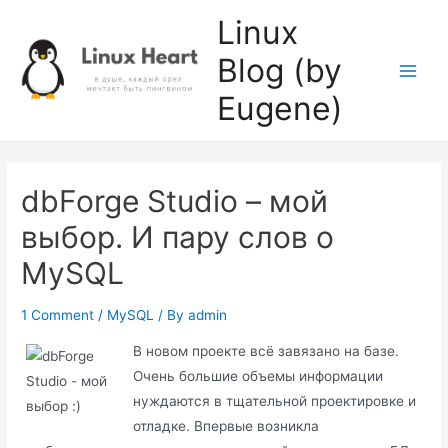
Skip
Linux
to
Blog (by
content
Main
Eugene)
Men
dbForge Studio – мой
выбор. И пару слов о
MySQL
1 Comment
/
MySQL
/ By
admin
В новом проекте всё завязано на базе.
Очень большие объемы информации
нуждаются в тщательной проектировке и
отладке. Впервые возникла