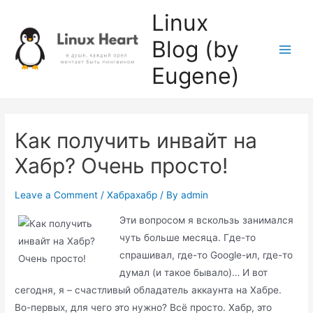
Skip
Linux
to
Blog (by
content
Main
Eugene)
Men
Как получить инвайт на
Хабр? Очень просто!
Leave a Comment
/
Хабрахабр
/ By
admin
Эти вопросом я вскользь занимался
чуть больше месяца. Где-то
спрашивал, где-то Google-ил, где-то
думал (и такое бывало)… И вот
сегодня, я – счастливый обладатель аккаунта на Хабре.
Во-первых, для чего это нужно? Всё просто. Хабр, это