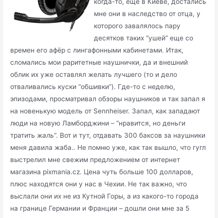
когда-то, еще в Киеве, достались
мне они в наследство от отца, у
которого завалялось пару
десятков таких “ушей” еще со
времен его афёр с лингафонными кабинетами. Итак,
сломались мои раритетные наушнички, да и внешний
облик их уже оставлял желать лучшего (то и дело
отваливались куски “обшивки”). Где-то с неделю,
эпизодами, просматривал обзоры наушников и так запал я
на новенькую модель от Sennheiser. Запал, как западают
люди на новую Ламборджини – “нравится, но деньги
тратить
жаль
“. Вот и тут, отдавать 300 баксов за наушники
меня давила жаба.. Не помню уже, как так вышло, что гугл
выстрелил мне свежим предложением от интернет
магазина pixmania.cz. Цена чуть больше 100 долларов,
плюс находятся они у нас в Чехии. Не так важно, что
выслали они их не из Кутной Горы, а из какого-то города
на границе Германии и Франции – дошли они мне за 5