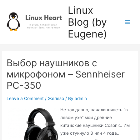
Skip
Linux
to
Blog (by
content
Main
Eugene)
Men
Выбор наушников с
микрофоном – Sennheiser
PC-350
Leave a Comment
/
Железо
/ By
admin
Не так давно, начали шипеть “в
левом ухе” мои древние
китайские наушники Cosonic. Им
уже стукнуло 3 или 4 года..