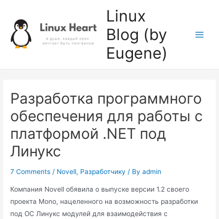
Skip
Linux
to
Blog (by
content
Main
Eugene)
Men
Разработка программного
обеспечения для работы с
платформой .NET под
Линукс
7 Comments
/
Novell
,
Разработчику
/ By
admin
Компания Novell обявила о выпуске версии 1.2 своего
проекта Mono, нацеленного на возможность разработки
под ОС Линукс модулей для взаимодействия с