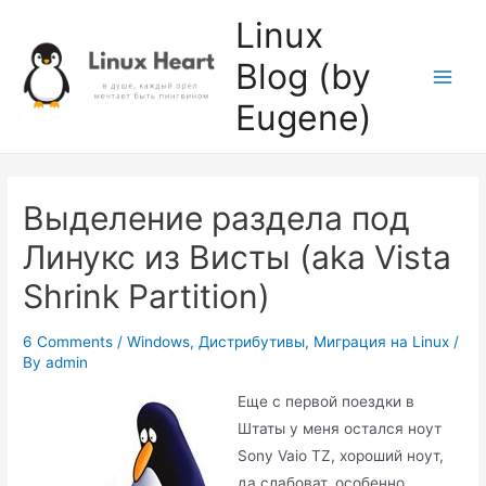
Skip
Linux
to
Blog (by
content
Main
Eugene)
Men
Выделение раздела под
Линукс из Висты (aka Vista
Shrink Partition)
6 Comments
/
Windows
,
Дистрибутивы
,
Миграция на Linux
/
By
admin
Еще с первой поездки в
Штаты у меня остался ноут
Sony Vaio TZ, хороший ноут,
да слабоват, особенно